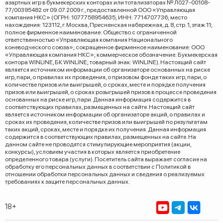
азартных игр в букмекерских конторах или тотализаторах № Л027-00108-
77/00395482 от 09.07.2009 г., предоставленной ООО «Управляющая
компания НКС» (ОГРН: 1077758954635; ИНН: 7714707736; место
нахождения: 123112, г. Москва, Пресненская набережная, д. 8, стр. 1, этаж 11;
полное фирменное наименование: Общество с ограниченной
ответственностью «Управляющая компания Национального
коневодческого союза»; сокращенное фирменное наименование: ООО
«Управляющая компания НКС»; коммерческое обозначение: Букмекерская
контора WINLINE, БК WINLINE; товарный знак: WINLINE). Настоящий сайт
является источником информации об организаторе основанных на риске
игр, пари, о правилах их проведения, о призовом фонде таких игр, пари, о
количестве призов или выигрышей, о сроках, месте и порядке получения
призов или выигрышей, о сроках розыгрышей призов в процессе проведения
основанных на риске игр, пари. Данная информация содержится в
соответствующих правилах, размещенных на сайте. Настоящий сайт
является источником информации об организаторе акций, о правилах и
сроках их проведения, количестве призов или выигрышей по результатам
таких акций, сроках, месте и порядке их получения. Данная информация
содержится в соответствующих правилах, размещенных на сайте. На
данном сайте не проводятся стимулирующие мероприятия (акции,
конкурсы), условием участия в которых является приобретение
определенного товара (услуги). Посетитель сайта выражает согласие на
обработку его персональных данных в соответствии с Политикой в
отношении обработки персональных данных и сведения о реализуемых
требованиях к защите персональных данных.
18+